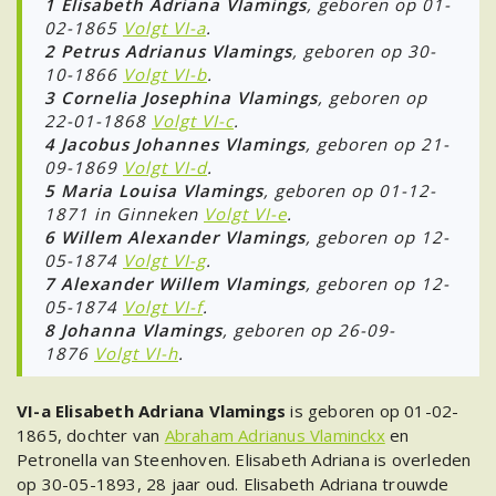
1 Elisabeth Adriana Vlamings
, geboren op 01-
02-1865
Volgt VI-a
.
2 Petrus Adrianus Vlamings
, geboren op 30-
10-1866
Volgt VI-b
.
3 Cornelia Josephina Vlamings
, geboren op
22-01-1868
Volgt VI-c
.
4 Jacobus Johannes Vlamings
, geboren op 21-
09-1869
Volgt VI-d
.
5 Maria Louisa Vlamings
, geboren op 01-12-
1871 in Ginneken
Volgt VI-e
.
6 Willem Alexander Vlamings
, geboren op 12-
05-1874
Volgt VI-g
.
7 Alexander Willem Vlamings
, geboren op 12-
05-1874
Volgt VI-f
.
8 Johanna Vlamings
, geboren op 26-09-
1876
Volgt VI-h
.
VI-a Elisabeth Adriana Vlamings
is geboren op 01-02-
1865, dochter van
Abraham Adrianus Vlaminckx
en
Petronella van Steenhoven. Elisabeth Adriana is overleden
op 30-05-1893, 28 jaar oud. Elisabeth Adriana trouwde