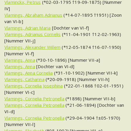
Vlaminckx, Petrus
(*02-03-1795 †19-09-1875) [Nummer
IV]
Vlamings, Abraham Adrianus
(*14-07-1895 †1951) [Zoon
van VI-b]
Vlamings, Adrian Maria
[Dochter van VI-f]
Vlamings, Adrianus Cornelis
(*11-04-1901 †12-02-1963)
[Nummer VII-j]
Vlamings, Alexander Willem
(*12-05-1874 †16-07-1950)
[Nummer VI-f]
Vlamings, Anna
(*30-10-1896) [Nummer VII-a]
Vlamings, Anna
[Dochter van VI-d]
Vlamings, Anna Cornelia
(*31-10-1902) [Nummer VII-k]
Vlamings, Catharina
(*20-09-1918) [Nummer VII-h]
Vlamings, Cornelia Josephina
(*22-01-1868 †02-01-1951)
[Nummer VI-c]
Vlamings, Cornelia Petronella
(*1898) [Nummer VII-b]
Vlamings, Cornelia Petronella
(*21-06-1894) [Dochter van
VI-d]
Vlamings, Cornelia Petronella
(*29-04-1904 †±05-1970)
[Nummer VII-l]
Vlamings, Elisabeth
(*05-1902) [Nummer VII-e]