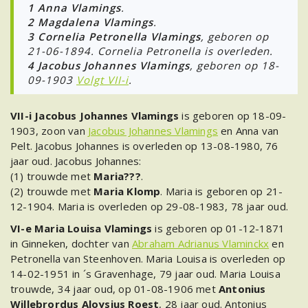
1
Anna Vlamings
.
2
Magdalena Vlamings
.
3
Cornelia Petronella Vlamings
, geboren op
21-06-1894. Cornelia Petronella is overleden.
4 Jacobus Johannes Vlamings
, geboren op 18-
09-1903
Volgt VII-i
.
VII-i Jacobus Johannes Vlamings
is geboren op 18-09-
1903, zoon van
Jacobus Johannes Vlamings
en Anna van
Pelt. Jacobus Johannes is overleden op 13-08-1980, 76
jaar oud. Jacobus Johannes:
(1) trouwde met
Maria???
.
(2) trouwde met
Maria Klomp
. Maria is geboren op 21-
12-1904. Maria is overleden op 29-08-1983, 78 jaar oud.
VI-e Maria Louisa Vlamings
is geboren op 01-12-1871
in Ginneken, dochter van
Abraham Adrianus Vlaminckx
en
Petronella van Steenhoven. Maria Louisa is overleden op
14-02-1951 in ´s Gravenhage, 79 jaar oud. Maria Louisa
trouwde, 34 jaar oud, op 01-08-1906 met
Antonius
Willebrordus Aloysius Roest
, 28 jaar oud. Antonius