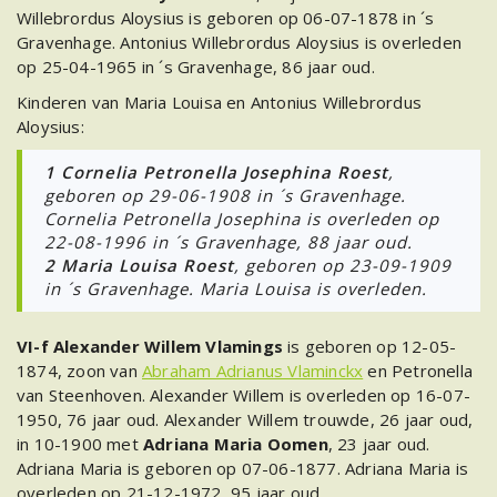
Willebrordus Aloysius is geboren op 06-07-1878 in ´s
Gravenhage. Antonius Willebrordus Aloysius is overleden
op 25-04-1965 in ´s Gravenhage, 86 jaar oud.
Kinderen van Maria Louisa en Antonius Willebrordus
Aloysius:
1
Cornelia Petronella Josephina Roest
,
geboren op 29-06-1908 in ´s Gravenhage.
Cornelia Petronella Josephina is overleden op
22-08-1996 in ´s Gravenhage, 88 jaar oud.
2
Maria Louisa Roest
, geboren op 23-09-1909
in ´s Gravenhage. Maria Louisa is overleden.
VI-f Alexander Willem Vlamings
is geboren op 12-05-
1874, zoon van
Abraham Adrianus Vlaminckx
en Petronella
van Steenhoven. Alexander Willem is overleden op 16-07-
1950, 76 jaar oud. Alexander Willem trouwde, 26 jaar oud,
in 10-1900 met
Adriana Maria Oomen
, 23 jaar oud.
Adriana Maria is geboren op 07-06-1877. Adriana Maria is
overleden op 21-12-1972, 95 jaar oud.