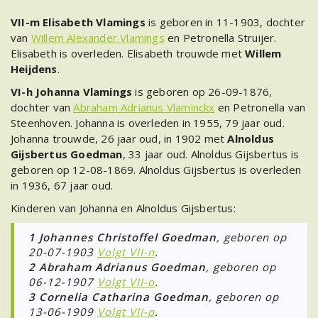
VII-m Elisabeth Vlamings
is geboren in 11-1903, dochter
van
Willem Alexander Vlamings
en Petronella Struijer.
Elisabeth is overleden. Elisabeth trouwde met
Willem
Heijdens
.
VI-h Johanna Vlamings
is geboren op 26-09-1876,
dochter van
Abraham Adrianus Vlaminckx
en Petronella van
Steenhoven. Johanna is overleden in 1955, 79 jaar oud.
Johanna trouwde, 26 jaar oud, in 1902 met
Alnoldus
Gijsbertus Goedman
, 33 jaar oud. Alnoldus Gijsbertus is
geboren op 12-08-1869. Alnoldus Gijsbertus is overleden
in 1936, 67 jaar oud.
Kinderen van Johanna en Alnoldus Gijsbertus:
1 Johannes Christoffel Goedman
, geboren op
20-07-1903
Volgt VII-n
.
2 Abraham Adrianus Goedman
, geboren op
06-12-1907
Volgt VII-o
.
3 Cornelia Catharina Goedman
, geboren op
13-06-1909
Volgt VII-p
.