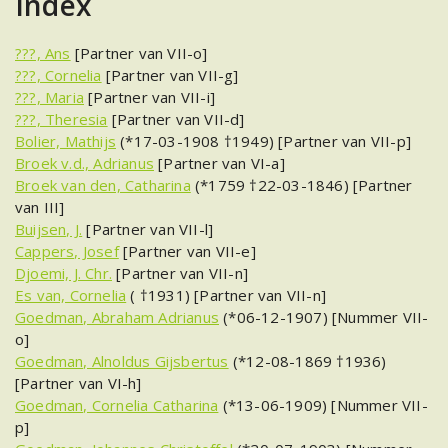
Index
???, Ans
[Partner van VII-o]
???, Cornelia
[Partner van VII-g]
???, Maria
[Partner van VII-i]
???, Theresia
[Partner van VII-d]
Bolier, Mathijs
(*17-03-1908 †1949) [Partner van VII-p]
Broek v.d., Adrianus
[Partner van VI-a]
Broek van den, Catharina
(*1759 †22-03-1846) [Partner
van III]
Buijsen, J.
[Partner van VII-l]
Cappers, Josef
[Partner van VII-e]
Djoemi, J. Chr.
[Partner van VII-n]
Es van, Cornelia
( †1931) [Partner van VII-n]
Goedman, Abraham Adrianus
(*06-12-1907) [Nummer VII-
o]
Goedman, Alnoldus Gijsbertus
(*12-08-1869 †1936)
[Partner van VI-h]
Goedman, Cornelia Catharina
(*13-06-1909) [Nummer VII-
p]