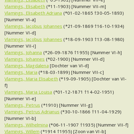
Vlamings, Elisabeth
(*11-1903) [Nummer VII-m]
Vlamings, Elisabeth Adriana
(*01-02-1865 †30-05-1893)
[Nummer VI-a]
Vlamings, Jacobus Johannes
(*21-09-1869 †16-10-1934)
[Nummer VI-d]
Vlamings, Jacobus Johannes
(*18-09-1903 †13-08-1980)
[Nummer VII-i]
Vlamings, Johanna
(*26-09-1876 †1955) [Nummer VI-h]
Vlamings, Johannes
(*02-1900) [Nummer VII-d]
Vlamings, Magdalena
[Dochter van VI-d]
Vlamings, Maria
(*18-03-1899) [Nummer VII-c]
Vlamings, Maria Elisabeth
(*19-09-1905) [Dochter van VI-
f]
Vlamings, Maria Louisa
(*01-12-1871 †14-02-1951)
[Nummer VI-e]
Vlamings, Petrus
(*1910) [Nummer VII-g]
Vlamings, Petrus Adrianus
(*30-10-1866 †11-04-1929)
[Nummer VI-b]
Vlamings, Wilhelmina
(*06-11-1907 †1935) [Nummer VII-f]
Vlamings, Willem
(*1914 †1955) [Zoon van VI-b]