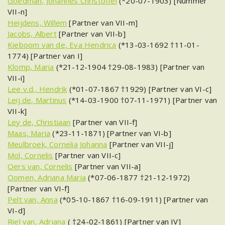
Goedman, Johannes Christoffel
(*20-07-1903) [Nummer
VII-n]
Heijdens, Willem
[Partner van VII-m]
Jacobs, Albert
[Partner van VII-b]
Kieboom van de, Eva Hendrica
(*13-03-1692 †11-01-
1774) [Partner van I]
Klomp, Maria
(*21-12-1904 †29-08-1983) [Partner van
VII-i]
Lee v.d., Hendrik
(*01-07-1867 †1929) [Partner van VI-c]
Leij de, Martinus
(*14-03-1900 †07-11-1971) [Partner van
VII-k]
Ley de, Christiaan
[Partner van VII-f]
Maas, Maria
(*23-11-1871) [Partner van VI-b]
Meulbroek, Cornelia Johanna
[Partner van VII-j]
Mol, Cornelis
[Partner van VII-c]
Oers van, Cornelis
[Partner van VII-a]
Oomen, Adriana Maria
(*07-06-1877 †21-12-1972)
[Partner van VI-f]
Pelt van, Anna
(*05-10-1867 †16-09-1911) [Partner van
VI-d]
Riel van, Adriana
( †24-02-1861) [Partner van IV]