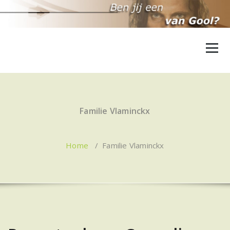
Ga
naar
de
inhoud
Familie Vlaminckx
Home
/
Familie Vlaminckx