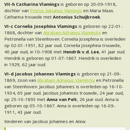
VII-h Catharina Vlamings
is geboren op 20-09-1918,
dochter van
Petrus Adrianus Vlamings
en Maria Maas.
Catharina trouwde met
Antonius Schuijbroek
.
VI-c Cornelia Josephina Vlamings
is geboren op 22-01-
1868, dochter van
Abraham Adrianus Vlaminckx
en
Petronella van Steenhoven. Cornelia Josephina is overleden
op 02-01-1951, 82 jaar oud. Cornelia Josephina trouwde,
40 jaar oud, in 10-1908 met
Hendrik v.d. Lee
, 41 jaar oud.
Hendrik is geboren op 01-07-1867. Hendrik is overleden
in 1929, 62 jaar oud.
VI-d Jacobus Johannes Vlamings
is geboren op 21-09-
1869, zoon van
Abraham Adrianus Vlaminckx
en Petronella
van Steenhoven. Jacobus Johannes is overleden op 16-10-
1934, 65 jaar oud. Jacobus Johannes trouwde, 24 jaar oud,
op 25-10-1893 met
Anna van Pelt
, 26 jaar oud. Anna is
geboren op 05-10-1867. Anna is overleden op 16-09-
1911, 43 jaar oud.
Kinderen van Jacobus Johannes en Anna: