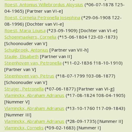
Roest, Antonius Willebrordus Aloysius
(*06-07-1878 †25-
04-1965) [Partner van VI-e]
Roest, Cornelia Petronella Josephina
(*29-06-1908 †22-
08-1996) [Dochter van VI-e]
Roest, Maria Louisa
(*23-09-1909) [Dochter van VI-e]
Schoenmaekers, Cornelia
(*15-06-1804 †23-03-1873)
[Schoonouder van V]
Schuijbroek, Antonius
[Partner van VII-h]
Staale, Elisabeth
[Partner van II]
Steenhoven van, Petronella
(*11-02-1836 †18-10-1910)
[Partner van V]
Steenhoven van, Petrus
(*18-07-1799 †03-08-1877)
[Schoonouder van V]
Struijer, Petronella
(*07-06-1877) [Partner van VI-g]
Vlaminckx, Abraham Adrianus
(*17-08-1824 †08-04-1905)
[Nummer V]
Vlaminckx, Abraham Adrianus
(*13-10-1760 †17-09-1843)
[Nummer III]
Vlaminckx, Abraham Adrianus
(*28-09-1735) [Nummer II]
Vlaminckx, Cornelis
(*09-02-1683) [Nummer I]