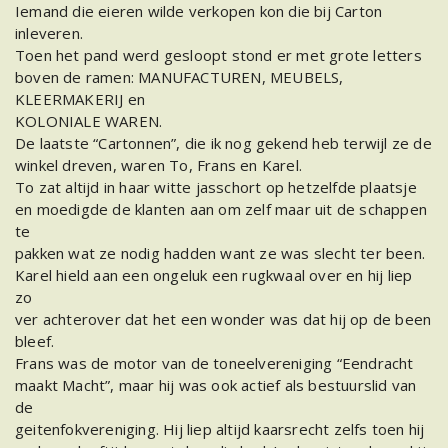
Iemand die eieren wilde verkopen kon die bij Carton
inleveren.
Toen het pand werd gesloopt stond er met grote letters
boven de ramen: MANUFACTUREN, MEUBELS,
KLEERMAKERIJ en
KOLONIALE WAREN.
De laatste “Cartonnen”, die ik nog gekend heb terwijl ze de
winkel dreven, waren To, Frans en Karel.
To zat altijd in haar witte jasschort op hetzelfde plaatsje
en moedigde de klanten aan om zelf maar uit de schappen
te
pakken wat ze nodig hadden want ze was slecht ter been.
Karel hield aan een ongeluk een rugkwaal over en hij liep
zo
ver achterover dat het een wonder was dat hij op de been
bleef.
Frans was de motor van de toneelvereniging “Eendracht
maakt Macht”, maar hij was ook actief als bestuurslid van
de
geitenfokvereniging. Hij liep altijd kaarsrecht zelfs toen hij