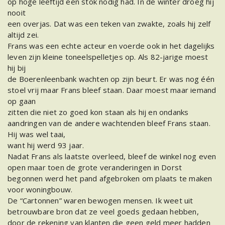
op hoge leeftijd een stok nodig had. In de winter droeg hij
nooit
een overjas. Dat was een teken van zwakte, zoals hij zelf
altijd zei.
Frans was een echte acteur en voerde ook in het dagelijks
leven zijn kleine toneelspelletjes op. Als 82-jarige moest
hij bij
de Boerenleenbank wachten op zijn beurt. Er was nog één
stoel vrij maar Frans bleef staan. Daar moest maar iemand
op gaan
zitten die niet zo goed kon staan als hij en ondanks
aandringen van de andere wachtenden bleef Frans staan.
Hij was wel taai,
want hij werd 93 jaar.
Nadat Frans als laatste overleed, bleef de winkel nog even
open maar toen de grote veranderingen in Dorst
begonnen werd het pand afgebroken om plaats te maken
voor woningbouw.
De “Cartonnen” waren bewogen mensen. Ik weet uit
betrouwbare bron dat ze veel goeds gedaan hebben,
door de rekening van klanten die geen geld meer hadden