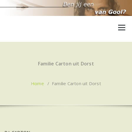
Ga
naar
de
inhoud
Familie Carton uit Dorst
Home
/
Familie Carton uit Dorst