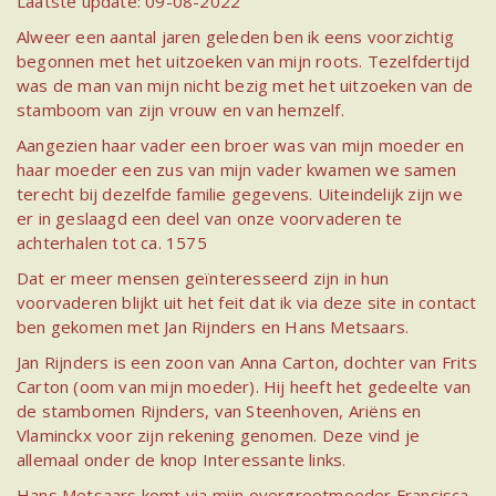
Laatste update: 09-08-2022
Alweer een aantal jaren geleden ben ik eens voorzichtig
begonnen met het uitzoeken van mijn roots. Tezelfdertijd
was de man van mijn nicht bezig met het uitzoeken van de
stamboom van zijn vrouw en van hemzelf.
Aangezien haar vader een broer was van mijn moeder en
haar moeder een zus van mijn vader kwamen we samen
terecht bij dezelfde familie gegevens. Uiteindelijk zijn we
er in geslaagd een deel van onze voorvaderen te
achterhalen tot ca. 1575
Dat er meer mensen geïnteresseerd zijn in hun
voorvaderen blijkt uit het feit dat ik via deze site in contact
ben gekomen met Jan Rijnders en Hans Metsaars.
Jan Rijnders is een zoon van Anna Carton, dochter van Frits
Carton (oom van mijn moeder). Hij heeft het gedeelte van
de stambomen Rijnders, van Steenhoven, Ariëns en
Vlaminckx voor zijn rekening genomen. Deze vind je
allemaal onder de knop Interessante links.
Hans Metsaars komt via mijn overgrootmoeder Fransisca