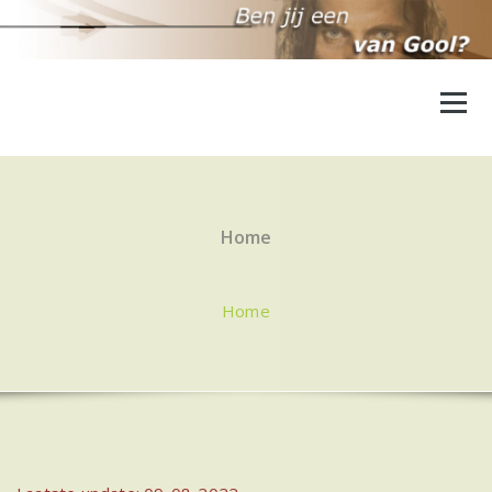
Ga
naar
de
inhoud
Home
Home