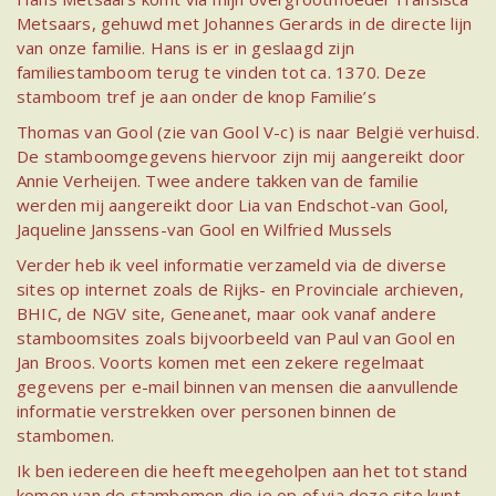
Metsaars, gehuwd met Johannes Gerards in de directe lijn
van onze familie. Hans is er in geslaagd zijn
familiestamboom terug te vinden tot ca. 1370. Deze
stamboom tref je aan onder de knop Familie’s
Thomas van Gool (zie van Gool V-c) is naar België verhuisd.
De stamboomgegevens hiervoor zijn mij aangereikt door
Annie Verheijen. Twee andere takken van de familie
werden mij aangereikt door Lia van Endschot-van Gool,
Jaqueline Janssens-van Gool en Wilfried Mussels
Verder heb ik veel informatie verzameld via de diverse
sites op internet zoals de Rijks- en Provinciale archieven,
BHIC, de NGV site, Geneanet, maar ook vanaf andere
stamboomsites zoals bijvoorbeeld van Paul van Gool en
Jan Broos. Voorts komen met een zekere regelmaat
gegevens per e-mail binnen van mensen die aanvullende
informatie verstrekken over personen binnen de
stambomen.
Ik ben iedereen die heeft meegeholpen aan het tot stand
komen van de stambomen die je op of via deze site kunt